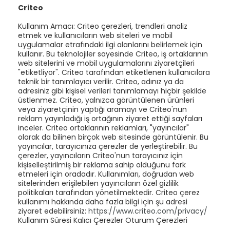
Criteo
Kullanım Amacı: Criteo çerezleri, trendleri analiz
etmek ve kullanıcıların web siteleri ve mobil
uygulamalar etrafındaki ilgi alanlarını belirlemek için
kullanır. Bu teknolojiler sayesinde Criteo, iş ortaklarının
web sitelerini ve mobil uygulamalarını ziyaretçileri
"etiketliyor". Criteo tarafından etiketlenen kullanıcılara
teknik bir tanımlayıcı verilir. Criteo, adınız ya da
adresiniz gibi kişisel verileri tanımlamayı hiçbir şekilde
üstlenmez. Criteo, yalnızca görüntülenen ürünleri
veya ziyaretçinin yaptığı aramayı ve Criteo'nun
reklam yayınladığı iş ortağının ziyaret ettiği sayfaları
inceler. Criteo ortaklarının reklamları, "yayıncılar"
olarak da bilinen birçok web sitesinde görüntülenir. Bu
yayıncılar, tarayıcınıza çerezler de yerleştirebilir. Bu
çerezler, yayıncıların Criteo'nun tarayıcınız için
kişiselleştirilmiş bir reklama sahip olduğunu fark
etmeleri için oradadır. Kullanımları, doğrudan web
sitelerinden erişilebilen yayıncıların özel gizlilik
politikaları tarafından yönetilmektedir. Criteo çerez
kullanımı hakkında daha fazla bilgi için şu adresi
ziyaret edebilirsiniz:
https://www.criteo.com/privacy/
Kullanım Süresi Kalıcı Çerezler Oturum Çerezleri