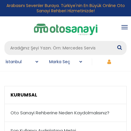
Arabasını Sevenler Buraya. Türkiye'nin En Büyük Online Oto
Sanayi Rehberi Hizmetinizde!
To
nav
KURUMSAL
Oto Sanayi Rehberine Neden Kaydolmalısınız?
Son Kullanıcı Aydınlatma Metni