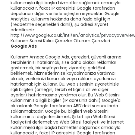
kullanımıyla ilgili başka hizmetler sağlamak amacıyla
kullanacaktır, fakat IP adresinizi Google tarafından
depolanan diğer verilerle eşleştirmeyecektir. Google
Analytics kullanımı hakkında daha fazla bilgi için
(reddetme seçenekleri dahil), şu adresi ziyaret
edebilirsiniz:
http://www.google.co.uk/intl/en/analytics/privacyovervie
Kullanım Süresi Kalıcı Çerezler Oturum Çerezleri
Google Ads
Kullanım Amacı: Google Ads, çerezleri, güvenli arama
tercihlerinizi hatırlamak, size daha alakalı reklamlar
göstermek, bir sayfaya kaç ziyaretçi geldiğini
belirlemek, hizmetlerimize kaydolmanıza yardımcı
olmak, verilerinizi korumak veya reklam ayarlarınızı
hatırlamak için kullanır. Bu, web sitesinin ziyaretinizle
ilgili bilgileri (örneğin, tercih ettiğiniz dil ve diğer
ayarlar) hatırlamasına yardımcı olur. Bu Web Sitesini
kullanımınızla ilgili bilgiler (IP adresiniz dahil) Google'a
aktarılarak Google tarafından ABD'deki sunucularda
saklanmaktadır. Google bu bilgileri Web Sitesini
kullanımınızı değerlendirmek, Şirket için Web Sitesi
faaliyetini derlemek ve Web Sitesi faaliyeti ve internet
kullanımıyla ilgili başka hizmetler sağlamak amacıyla
kullanacaktır, fakat IP adresinizi Google tarafından