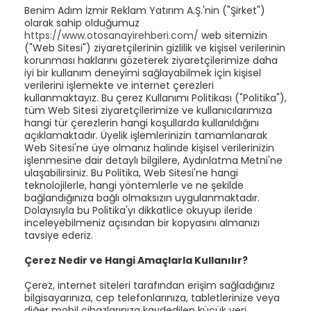
Benim Adım İzmir Reklam Yatırım A.Ş.'nin ("Şirket")
olarak sahip olduğumuz
https://www.otosanayirehberi.com/
web sitemizin
("Web Sitesi") ziyaretçilerinin gizlilik ve kişisel verilerinin
korunması haklarını gözeterek ziyaretçilerimize daha
iyi bir kullanım deneyimi sağlayabilmek için kişisel
verilerini işlemekte ve internet çerezleri
kullanmaktayız. Bu çerez Kullanımı Politikası ("Politika"),
tüm Web Sitesi ziyaretçilerimize ve kullanıcılarımıza
hangi tür çerezlerin hangi koşullarda kullanıldığını
açıklamaktadır. Üyelik işlemlerinizin tamamlanarak
Web Sitesi'ne üye olmanız halinde kişisel verilerinizin
işlenmesine dair detaylı bilgilere, Aydınlatma Metni'ne
ulaşabilirsiniz.
Bu Politika, Web Sitesi'ne hangi
teknolojilerle, hangi yöntemlerle ve ne şekilde
bağlandığınıza bağlı olmaksızın uygulanmaktadır.
Dolayısıyla bu Politika'yı dikkatlice okuyup ileride
inceleyebilmeniz açısından bir kopyasını almanızı
tavsiye ederiz.
Çerez Nedir ve Hangi Amaçlarla Kullanılır?
Çerez, internet siteleri tarafından erişim sağladığınız
bilgisayarınıza, cep telefonlarınıza, tabletlerinize veya
diğer mobil cihazlarınıza kaydedilen küçük veri