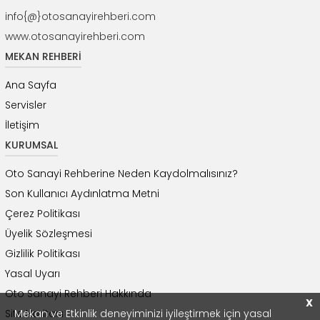
info{@}otosanayirehberi.com
www.otosanayirehberi.com
MEKAN REHBERİ
Ana Sayfa
Servisler
İletişim
KURUMSAL
Oto Sanayi Rehberine Neden Kaydolmalısınız?
Son Kullanıcı Aydınlatma Metni
Çerez Politikası
Üyelik Sözleşmesi
Gizlilik Politikası
Yasal Uyarı
Oto Sanayi Rehberi Hakkında
X
Site Haritası
Mekan ve Etkinlik deneyiminizi iyileştirmek için yasal